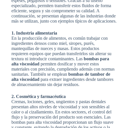
espeses, pegajosos o sensibles. Gracias a su diseño
especializado, permiten transferir estos fluidos de forma
eficiente, segura y sin comprometer su calidad. A
continuación, se presentan algunas de las industrias donde
más se utilizan, junto con ejemplos típicos de aplicaciones.
1. Industria alimentaria
En la producción de alimentos, es común trabajar con
ingredientes densos como miel, siropes, purés,
mantequillas de nueces y masas. Estos productos
requieren equipos que puedan transferirlos sin alterar su
textura ni introducir contaminantes. Las
bombas para
alta viscosidad
permiten dosificar y mover estos
materiales con precisión, cumpliendo además con normas
sanitarias. También se emplean
bombas de tambor de
alta viscosidad
para extraer ingredientes desde tambores
de almacenamiento sin dejar residuos.
2. Cosmética y farmacéutica
Cremas, lociones, geles, ungüentos y pastas dentales
presentan altos niveles de viscosidad y son sensibles al
calor o al cizallamiento. En estos sectores, el control del
flujo y la preservación del producto son esenciales. Las
bombas para alta viscosidad proporcionan un flujo suave
y constante, evitando la degradación de los activos o la