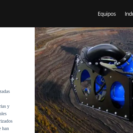
Equipos
Ind
zadas
ias y
ales
rizados
e han