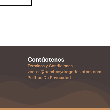
Contáctenos
Términos y Condiciones
ventas@bombasydragadoslatam.com
Política De Privacidad