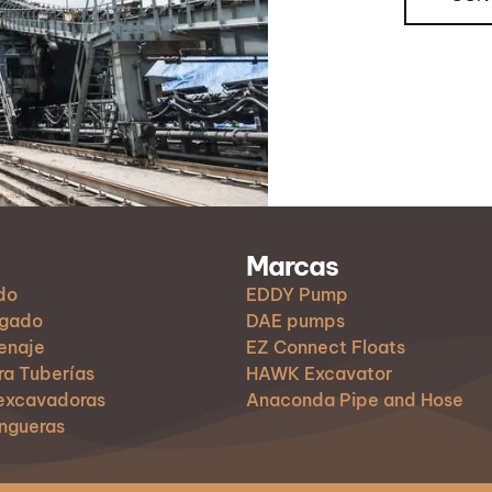
Marcas
do
EDDY Pump
agado
DAE pumps
enaje
EZ Connect Floats
ra Tuberías
HAWK Excavator
 excavadoras
Anaconda Pipe and Hose
ngueras