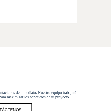
grandes canti
Más in
ontáctenos de inmediato. Nuestro equipo trabajará
ara maximizar los beneficios de tu proyecto.
TÁCTENOS